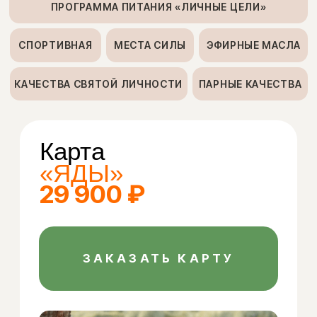
ядов — мой приоритет
Очищение тела и ума
от накопленных ядов: первый
шаг к обновлению
Вы наверняка знаете, что в течение
своей жизни ежедневно
сталкиваетесь с множеством
токсинов, которые проникают в ваш
организм из окружающей среды,
воздуха и воды. Но есть и другой
вид ядов, которые накапливает ваш
организм, — это неподходящие
лично вашему телу от рождения
продукты питания. Когда
вы употребляете такую пищу, она
не только на время затуманивает
сознание, лишая вас жизненной
энергии, но и наносит серьезные
повреждения внутренним органам