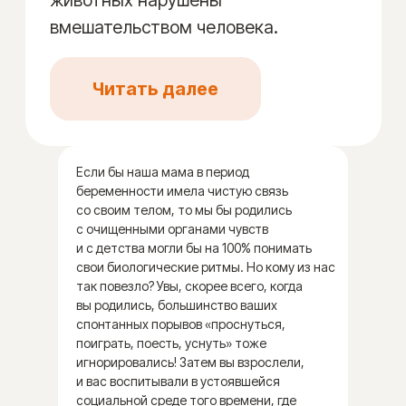
из тех, что вы знаете
и употребляете, обладают мощным
лечебным свойством для организма
с самого момента вашего рождения.
Читать далее
Если бы наша мама в период
беременности имела чистую связь
со своим телом, то мы бы родились
с очищенными органами чувств
и с детства могли бы на 100% понимать
свои биологические ритмы. Но кому из нас
так повезло? Увы, скорее всего, когда
вы родились, большинство ваших
спонтанных порывов «проснуться,
поиграть, поесть, уснуть» тоже
игнорировались! Затем вы взрослели,
и вас воспитывали в устоявшейся
социальной среде того времени, где