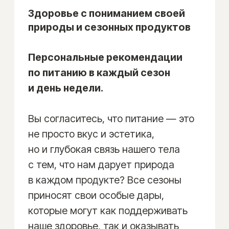
Откройте скрытые
возможности вашего организма
Скорая помощь при срывах
и случайных ошибках.
Даже самые осознанные из нас
могут случайно или вынужденно
употребить ядовитые продукты.
Список индивидуальных
нейтрализаторов для ваших
ядовитых продуктов — это
настоящее спасение в таких
ситуациях, позволяющее
минимизировать негативное влияние
ядов на организм и поддерживать
здоровье на высоком уровне.
Я разрабатываю эту карту только