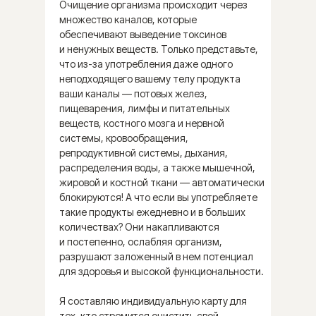
19 900 ₽
Очищение организма происходит через
множество каналов, которые
обеспечивают выведение токсинов
и ненужных веществ. Только представьте,
ЗАКАЗАТЬ КАРТУ
что из-за употребления даже одного
неподходящего вашему телу продукта
ваши каналы — потовых желез,
пищеварения, лимфы и питательных
веществ, костного мозга и нервной
системы, кровообращения,
репродуктивной системы, дыхания,
распределения воды, а также мышечной,
жировой и костной ткани — автоматически
блокируются! А что если вы употребляете
такие продукты ежедневно и в больших
Здоровье, вдохновленное
количествах? Они накапливаются
природой
и постепенно, ослабляя организм,
разрушают заложенный в нем потенциал
Синхронизация тела и духа
для здоровья и высокой функциональности.
с природой.
Настройтесь
Я составляю индивидуальную карту для
на индивидуальные циклы для
тех, кто стремится очистить свой