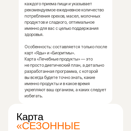
включать в рацион продукты,
каждого приема пищи и указывает
которые не являются однозначно
рекомендуемое ежедневное количество
полезными или вредными,
потребления орехов, масел, молочных
а требуют вдумчивого подхода.
продуктов и сладкого, оптимальное
Карта предоставляет вам чёткие
именно для вас с целью поддержания
рекомендации по использованию
здоровья.
продуктов, распределяя
их по приёмам пищи таким
Особенность: составляется только после
образом, чтобы они приносили
карт «Яды» и «Биоритмы».
вашему организму только пользу,
Карта «Лечебные продукты» — это
не просто диетический план, а детально
питая ум вкусами, а тело — микро-
разработанная программа, с которой
и макроэлементами. Теперь вам
вы всегда будете точно знать, какие
не нужно гадать или
именно продукты и в какое время
сомневаться — все продукты
укрепляют ваш организм, а каких следует
на "осознанность" тщательно
избегать.
исследованы на совместимость
с вашим организмом и вписаны
в ваш ежедневный рацион
по индивидуальным биоритмам.
Особенность: составляется только