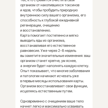
здоровья и благополучия.
организм от накопившихся токсинов
и ядов, чтобы пробудить природную
Знакома ли вам теория о том, что
внутреннюю силу вашего организма, его
способность к глубокой ежедневной
каждое живое существо на нашей
регенерации, очищению
планете имеет естественные
и восстановлению.
внутренние биоритмы? Эти ритмы
Карта помогает постепенно и мягко
с рождения диктуют нам наиболее
выводить яды из организма,
благоприятное время для питания,
восстанавливая его естественное
сна и бодрствования. Однако, если
равновесие. Уже через 2−8 недель
наши органы чувств загрязнены
вы заметите значительные изменения: ваш
вредными продуктами, мы можем
организм станет крепче, ум яснее,
перестать правильно ощущать свои
а энергия будет наполнять каждую клетку.
внутренние часы или вовсе
Опыт показывает, что многие заболевания
не будем их слышать. С этой точки
и патологии начинают исчезать уже
зрения, самыми удачливыми
в первые месяцы использования карты.
считаются существа в дикой
Организм восстанавливает свои функции,
природе. Их род чист и гармоничен,
исцеляясь естественным путем.
потому что каждая мать
интуитивно следует внутреннему
Одновременно с очищением ваше тело
зову. А вот ритмы домашних
начнет легко и максимально усваивать