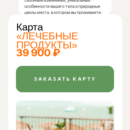
сезонные изменения, уникальные
приносят свои особые дары,
особенности вашего тела и природные
которые могут как поддерживать
циклы места, в котором вы проживаете.
наше здоровье, так и оказывать
негативное влияние.
Я создаю карту сезонных
продуктов, чтобы помочь вам
разобраться, какие продукты
наилучшим образом
воспринимаются вашим
организмом в разные периоды года.
Читать далее