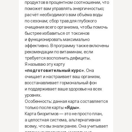
продуктов в процентном соотношении, что
поможет вам управлять энергичностью;
расчёт необходимого вам объёма воды
по сезонам; сбор трав для глубокого
очищения всего организма, чтобы помочь
быстрее избавиться от токсинов
и функционировать максимально
эффективно. В программу также включены
рекомендации по витаминам, если
требуется восполнить дефициты.
Здоровье с пониманием своей
Я называю эту карту
природы и сезонных продуктов
«подготовительный курс»
. Она
очищает и настраивает ваш организм,
Персональные рекомендации
восстанавливает гормональный фон
по питанию в каждый сезон
и поддерживает ваше здоровье на всех
и день недели.
уровнях.
Особенность: данная карта составляется
Вы согласитесь, что питание — это
только после карты
«Яды»
.
не просто вкус и эстетика,
Карта биоритмов — это не просто план,
но и глубокая связь нашего тела
а целостная система, альтернативная
с тем, что нам дарует природа
всему, что вы знали ранее. Она учитывает
в каждом продукте? Все сезоны