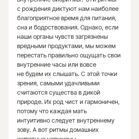
Ваш путь к здоровому телу
начинается с лечебного
завтрака
Узнайте главные инструменты
своего здоровья — ваши личные
продукты-целители.
Вы верите в то, что каждый из нас
уникален? Природа это знает
наверняка и поэтому наделила
каждого человека продуктами,
которые могут служить ему личным
лекарством, исцеляя
и поддерживая баланс в организме.
Карта лечебных продуктов — это
ваш персонализированный
путеводитель в мир
оздоравливающего питания. Она
указывает, какие именно продукты