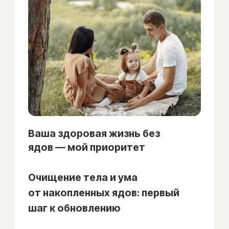
и всем системам вашего организма.
Почему так происходит? Проблема
заключается в том, что, когда
вы съедаете неподходящие
продукты, они первым делом
блокируют каналы, по которым
в вашем организме перемещаются
жизненные энергии, жидкости
и питательные вещества.
Читать далее