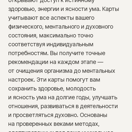
отношения, развиваться в деятельности
и просветляться духовно. Основаны
на проверенных веками методах,
адаптированных под ваше уникальное
тело в ритме современной жизни.
Нажмите на карту и читайте
подробное описание
ЯДЫ
БИОРИТМЫ
ЛЕЧЕБНЫЕ ПРОДУКТЫ
СЕЗОННЫЕ ПРОДУКТЫ
НЕЙТРАЛЬНЫЕ ПРОДУКТЫ
НЕЙТРАЛИЗАТОРЫ ЯДОВ
ПРОГРАММА ПИТАНИЯ «НЕДЕЛЬКА»
ПРОГРАММА ПИТАНИЯ «ЛИЧНЫЕ ЦЕЛИ»
СПОРТИВНАЯ
МЕСТА СИЛЫ
ЭФИРНЫЕ МАСЛА