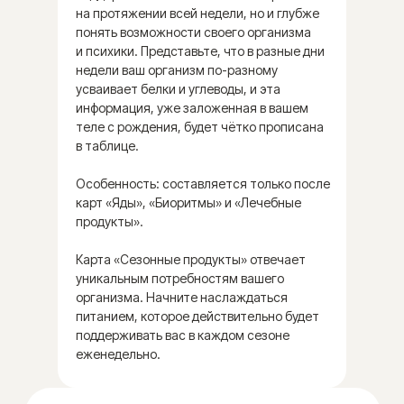
99 900 ₽
на протяжении всей недели, но и глубже
понять возможности своего организма
и психики. Представьте, что в разные дни
ЗАКАЗАТЬ КАРТУ
недели ваш организм по-разному
усваивает белки и углеводы, и эта
информация, уже заложенная в вашем
теле с рождения, будет чётко прописана
в таблице.
Особенность: составляется только после
карт «Яды», «Биоритмы» и «Лечебные
продукты».
Карта «Сезонные продукты» отвечает
уникальным потребностям вашего
Достигайте новых высот
организма. Начните наслаждаться
с пониманием и принятием
питанием, которое действительно будет
индивидуальности своего
поддерживать вас в каждом сезоне
организма
еженедельно.
Персональная дорожная карта
к интуитивному питанию