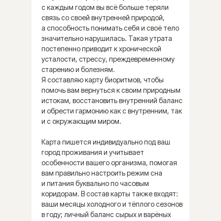
с каждым годом вы всё больше теряли
связь со своей внутренней природой,
а способность понимать себя и своё тело
значительно нарушилась. Такая утрата
постепенно приводит к хронической
усталости, стрессу, преждевременному
старению и болезням.
Я составляю карту биоритмов, чтобы
помочь вам вернуться к своим природным
истокам, восстановить внутренний баланс
и обрести гармонию как с внутренним, так
и с окружающим миром.
Карта
Карта пишется индивидуально под ваш
«СЕЗОННЫЕ
город проживания и учитывает
ПРОДУКТЫ»
особенности вашего организма, помогая
29 900 ₽
вам правильно настроить режим сна
и питания буквально по часовым
коридорам. В состав карты также входят:
ваши месяцы холодного и тёплого сезонов
ЗАКАЗАТЬ КАРТУ
в году; личный баланс сырых и варёных