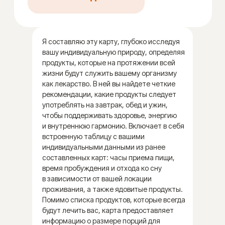
Сбалансируйте свои доши
Я составляю эту карту, глубоко исследуя
вашу индивидуальную природу, определяя
Полный контроль
продукты, которые на протяжении всей
и осознанность в питании.
жизни будут служить вашему организму
как лекарство. В ней вы найдете четкие
Хотите управлять своим рационом
рекомендации, какие продукты следует
с полной уверенностью?
употреблять на завтрак, обед и ужин,
Значит, вы достигли продвинутого
чтобы поддерживать здоровье, энергию
уровня осознанного питания, и эта
и внутреннюю гармонию. Включает в себя
карта для вас! Наступил момент,
встроенную таблицу с вашими
когда важно обрести полную
индивидуальными данными из ранее
ясность в своем рационе, исключив
составленных карт: часы приема пищи,
любую неопределённость.
время пробуждения и отхода ко сну
в зависимости от вашей локации
Я разрабатываю вашу
проживания, а также ядовитые продукты.
персональную карту нейтральных
Помимо списка продуктов, которые всегда
продуктов, чтобы помочь вам
будут лечить вас, карта предоставляет
структурировать и осознанно
информацию о размере порций для