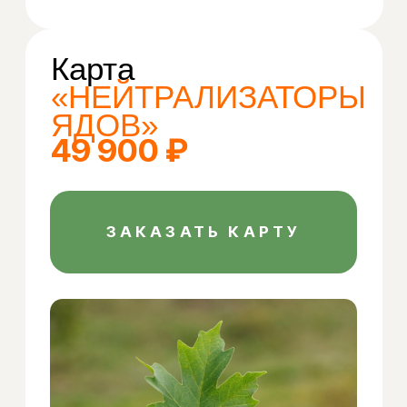
Подходит для сложных случаев
Если вы стремитесь к решению
специфических задач, будь
то улучшение физического здоровья,
преодоление сложных заболеваний
или достижение определённых
жизненных целей, карта «Личные
Цели» — ваш идеальный выбор. Эта
программа включает
персонализированный план питания,
основанный на ваших
индивидуальных потребностях
и особенностях. Здесь начинается
магия: вы просто следуете плану
питания в указанные часы, и ваша
жизнь меняется. Цели достигаются
даже с учётом самых невероятных
пожеланий и сложных физических
или психических состояний.