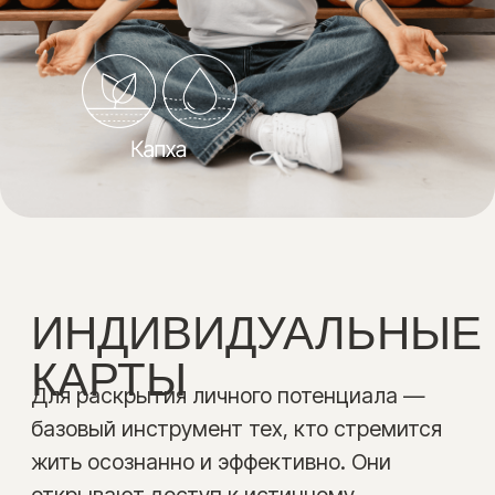
ИНДИВИДУАЛЬНЫЕ
КАРТЫ
Для раскрытия личного потенциала —
базовый инструмент тех, кто стремится
жить осознанно и эффективно. Они
открывают доступ к истинному
здоровью, энергии и ясности ума. Карты
учитывают все аспекты вашего
физического, ментального и духовного
состояния, максимально точно
соответствуя индивидуальным
потребностям. Вы получите точные
рекомендации на каждом этапе —
от очищения организма до ментальных
настроек. Эти карты помогут вам
сохранить здоровье, молодость
и ясность ума на долгие годы, улучшать