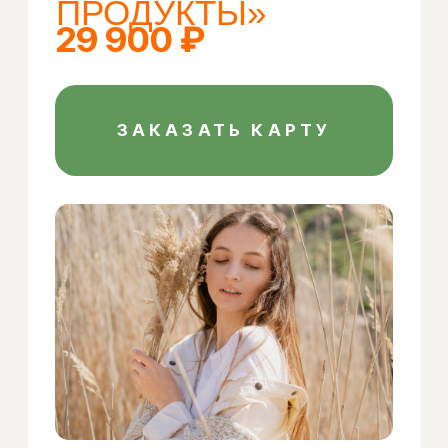
после карт «Яды», «Биоритмы»,
«Лечебные продукты» и «Сезонные
продукты».
Карта
«НЕЙТРАЛИЗАТОРЫ
ЯДОВ»
49 900 ₽
ЗАКАЗАТЬ КАРТУ