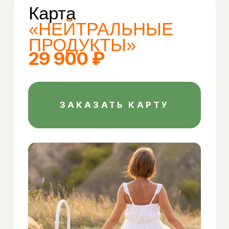
и абсолютному здоровью
Программа питания «Неделька» — это
всесторонний и персонализированный
план, разработанный для поддержки
вашего здоровья и благополучия
на протяжении всей жизни. Она
включает пять ключевых карт, каждая
из которых глубоко исследует
и оптимизирует различные аспекты
питания и образа жизни.
Читать далее